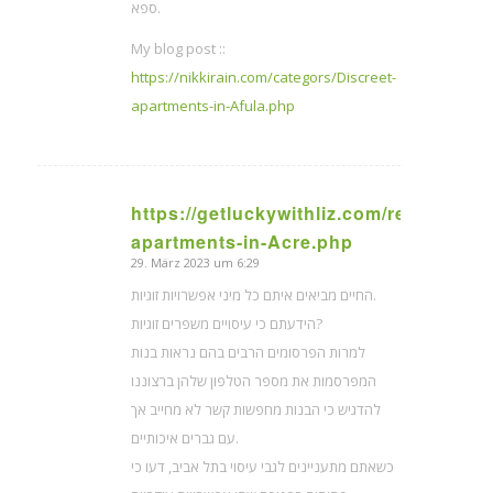
ספא.
My blog post ::
https://nikkirain.com/categors/Discreet-
apartments-in-Afula.php
https://getluckywithliz.com/regions/Dis
sagte:
apartments-in-Acre.php
29. März 2023 um 6:29
החיים מביאים איתם כל מיני אפשרויות זוגיות.
הידעתם כי עיסויים משפרים זוגיות?
למרות הפרסומים הרבים בהם נראות בנות
המפרסמות את מספר הטלפון שלהן ברצוננו
להדגיש כי הבנות מחפשות קשר לא מחייב אך
עם גברים איכותיים.
כשאתם מתעניינים לגבי עיסוי בתל אביב, דעו כי