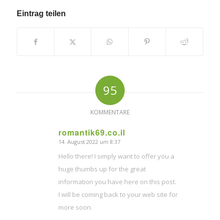
Eintrag teilen
95
KOMMENTARE
romantik69.co.il
14. August 2022 um 8:37
sagte:
Hello there! I simply want to offer you a
huge thumbs up for the great
information you have here on this post.
I will be coming back to your web site for
more soon.