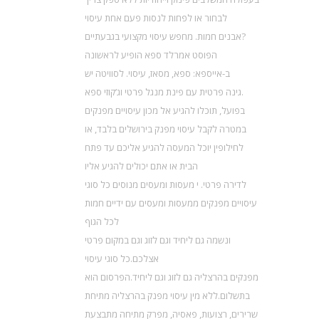
לבחור או לפחות לנסות פעם אחת עיסוי
אבנים חמות. מחפש עיסוי מקצועי בגבעתיים?
הפוסט אמרלד ספא הופיע לראשונה
ב-אייספא: ספא, מסאז, עיסוי. לסוויטה יש
גינה פרטית עם פינת מנגל פרטי וג’קוזי ספא.
בפועל, תוכלו להגיע אל מכון עיסויים מפנקים
במטרה לקבל עיסוי מפנק בירושלים בלבד, או
לחילופין יוכל המעסה להגיע אליכם עד פתח
הבית או אתם יכולים להגיע אליו
לדירה פרטי. י מעסות ומעסים מנוסים כל סוגי
עיסויים מפנקים ממעסות ומעסים עם ידיים חמות
לכל הגוף
ונשמה גם ליחיד וגם לזוג וגם במקום פרטי
אצלכם.כל סוגי עיסוי
מפנקים בהרצליה גם לזוג וגם ליחיד.הפרסום הוא
בתשלום.ללא מין עיסוי מפנק בהרצליה מתיחת
שרירים, רצועות, פאסיה, מפרק מתיחה מתבצעת