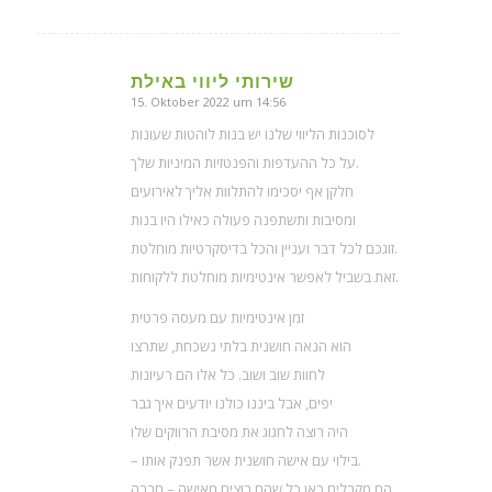
שירותי ליווי באילת
15. Oktober 2022 um 14:56
sagte:
לסוכנות הליווי שלנו יש בנות לוהטות שעונות
על כל ההעדפות והפנטזיות המיניות שלך.
חלקן אף יסכימו להתלוות אליך לאירועים
ומסיבות ותשתפנה פעולה כאילו היו בנות
זוגכם לכל דבר ועניין והכל בדיסקרטיות מוחלטת.
זאת בשביל לאפשר אינטימיות מוחלטת ללקוחות.
זמן אינטימיות עם מעסה פרטית
הוא הנאה חושנית בלתי נשכחת, שתרצו
לחוות שוב ושוב. כל אלו הם רעיונות
יפים, אבל ביננו כולנו יודעים איך גבר
היה רוצה לחגוג את מסיבת הרווקים שלו
– בילוי עם אישה חושנית אשר תפנק אותו.
הם מקבלים כאן כל שהם רוצים מאישה – חברה