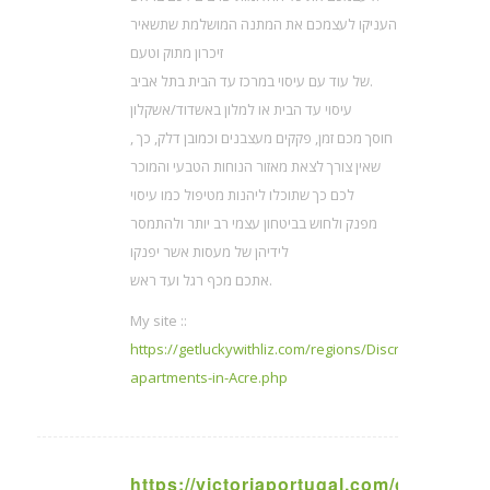
העניקו לעצמכם את המתנה המושלמת שתשאיר
זיכרון מתוק וטעם
של עוד עם עיסוי במרכז עד הבית בתל אביב.
עיסוי עד הבית או למלון באשדוד/אשקלון
, חוסך מכם זמן, פקקים מעצבנים וכמובן דלק, כך
שאין צורך לצאת מאזור הנוחות הטבעי והמוכר
לכם כך שתוכלו ליהנות מטיפול כמו עיסוי
מפנק ולחוש בביטחון עצמי רב יותר ולהתמסר
לידיהן של מעסות אשר יפנקו
אתכם מכף רגל ועד ראש.
My site ::
https://getluckywithliz.com/regions/Discreet-
apartments-in-Acre.php
https://victoriaportugal.com/categors/