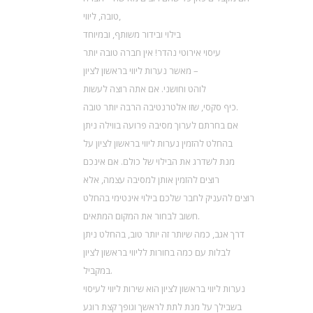
טובה, ליווי,
בילוי ובידור משותף, ובמיוחד
עיסוי אירוטי נהדר! אין חברה טובה יותר
מאשר נערות ליווי בראשון לציון –
לוהט וחושני. אם אתה רוצה לעשות
כיף סקסי, שזו אלטרנטיבה הרבה יותר טובה.
אם בחרתם לערוך מסיבה פרועה בווילה ניתן
בהחלט להזמין נערות ליווי בראשון לציון על
מנת לשדרג את הבילוי של כולם. אם אינכם
רוצים להזמין אותן למסיבה עצמה, אלא
רוצים להעניק לחבר שלכם בילוי אינטימי בהחלט
חשוב לבחור את המקום המתאים.
דרך אגב, כמה שיותר זה יותר טוב, בהחלט ניתן
לבלות עם כמה בחורות לליווי בראשון לציון
במקביל.
נערות ליווי בראשון לציון הוא שירות ליווי לעיסוי
בשבילך על מנת לתת לראשך וגופך קצת רוגע