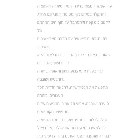
עוד אפשר למצוא בדירה דיסקרטית זה האופציה
להתקלח במקום נקי ומטופח, לפני וגם אחרי,
ללגום כוס קפה ולהסתכל על חוף הים המהמם
של
בת ים. בת ים היא עיר עם הרבה מאד צעירים
וצעירות,
שאוהבים את חוף הים, החנויות המדליקות הלא
יקרות ושפע הבילויים.
עיר בעלת אופי צנוע, מתון ומאופק. בחורה
רומנטית ושובבה…
מחפשת את הנסיך שלה. להנאה הדדית חסר
מעצורים, בחורה
סוערת ושובבה. אנשי תל אביב והמגיעים אליה
ומחפשים מקום שקט
ושלוו לבלות בו מספר שעות הרחק מההמולה
לבילוי אינטימי עם בת הזוג או להתארח אצל
בחורה שתענג ותפנק אתכם בדירה דיסקרטית?