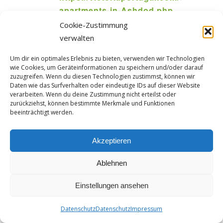
sagte:
apartments-in-Ashdod.php
29. März 2023 um 19:22
Cookie-Zustimmung
המשמעות היא שאתם יכולים להגיע לדירות כדי
verwalten
לבלות באופן רומנטי עם בני זוג, או
Um dir ein optimales Erlebnis zu bieten, verwenden wir Technologien
לקחת הפסקה מהשגרה ולצאת לטייל באיזור
wie Cookies, um Geräteinformationen zu speichern und/oder darauf
טבריה
zuzugreifen. Wenn du diesen Technologien zustimmst, können wir
Daten wie das Surfverhalten oder eindeutige IDs auf dieser Website
והכנרת. כל שעליך לעשות הוא לחפש דרך
verarbeiten. Wenn du deine Zustimmung nicht erteilst oder
האתר דירה פרטית, לוודא כי הדירה עונה על כל
zurückziehst, können bestimmte Merkmale und Funktionen
הצרכים שלך
beeinträchtigt werden.
באופן מושלם ולצאת לדרך!
המוצעים לכם – מהשבדי, דרך השיאצו ועד עיסוי
Akzeptieren
בבית שמש
Ablehnen
הרקמות, אך גם לאחר שבחרתם את סוג העיסוי,
תוכלו להנחות את המעסה באשר לעיסוי
Einstellungen ansehen
המתאים לכם ביותר.
המוצעים לכם – מהשבדי, דרך
Datenschutz
Datenschutz
Impressum
השיאצו ועד עיסוי בתל-אביב הרקמות, אך גם