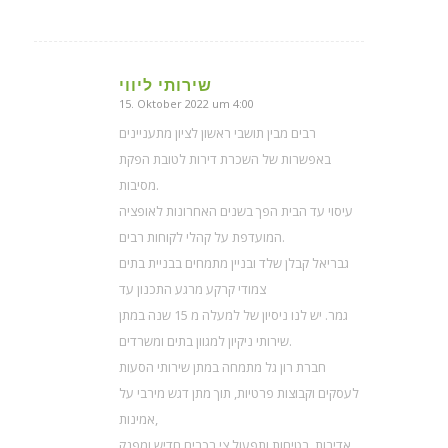
שירותי ליווי
15. Oktober 2022 um 4:00
sagte:
רבים מבין תושבי ראשון לציון מתעניינים
באפשרות של השכרת דירות לטובת הפקת
מסיבות.
עיסוי עד הבית הפך בשנים האחרונות לאופציה
המועדפת על קהלי לקוחות רבים.
גבריאל קבלן שלד ובניין מתמחים בבניית בתים
צמודי קרקע מרגע התכנון עד
גמר. יש לנו ניסיון של למעלה מ 15 שנה במתן
שירותי ניקיון למגוון בתים ומשרדים.
חברת רון גל מתמחה במתן שירותי הסעות
לעסקים וקבוצות פרטיות, תוך מתן דגש מירבי על
אמינות,
אדיבות, בטיחות ותפעול צי רכבים חדיש ומפנק.