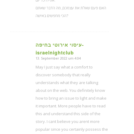
אפילו כל יום.
האם פעם שאלת את עצמכם, מה הדבר שאתם
הכי מחפשים באישה?
עיסוי אירוטי בחיפה-
sagte:
israelnightclub
13. September 2022 um 4:04
May I just say what a comfort to
discover somebody that really
understands what they are talking
about on the web. You definitely know
how to bring an issue to light and make
it important. More people have to read
this and understand this side of the
story. I cant believe you arent more
popular since you certainly possess the