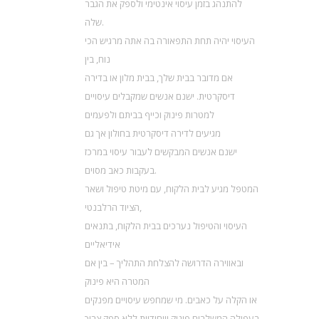
להתנהג בזמן עיסוי אינטימי ולספק את הגבר
שלה.
העיסוי יהיה תחת התפאורה בה אתה מרגיש הכי
נוח, בין
אם מדובר בבית שלך, בבית מלון או בדירה
דיסקרטית. ישנם אנשים שמקבלים עיסויים
למטרות פינוק וכייף בביתם ולפעמים
מגיעים לדירה דיסקרטית בחולון אך גם
ישנם אנשים המבקשים לעבור עיסוי במרכז
בעקבות כאב מסוים.
המטפל מגיע לבית הלקוח, עם מיטת טיפול ושאר
הציוד הרלבנטי,
העיסוי והטיפול נערכים בבית הלקוח, בתנאים
אידיאליים
ובאווירה הדרושה להצלחת התהליך – בין אם
המטרה היא פינוק
או הקלה על כאבים. מי שמחפש עיסויים מפנקים
בעפולה המשלבים פינוק וייחודיות ללא ספק צריך