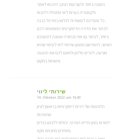
הטובה ביותר ולשביעות רצונך היכנסו לאתר
ולקטגוריה נערות ליווי ותתחילו ליהנות.
כל שעליכם לעשות זה לגלוש בפורטל בננה ,
לבחור את הדירה הדיסקרטית המתאימה לכם
ביותר, לבחור גם את הבחורה שעונה לטעמכם
האישי, להתרשם ממגוון שירותי ליווי לעיסוי שהיא
מציעה, להרים טלפון ולתאם לכם את ההגעה
והשהות במקום.
שירותי ליווי
14. Oktober 2022 um 16:43
sagte:
הלוהטות של דירות דיסקרטיות בראשון לציון
שהופכות
למורות בזמן הדייט הפרטי, יכולות ללבוש בגדים
מיוחדים מחנויות סקס.
שאר נערות ליווי באשון לציון הוא פרבר גדול