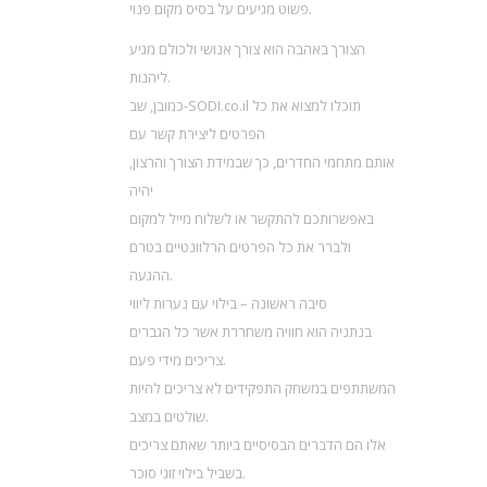
פשוט מגיעים על בסיס מקום פנוי.
הצורך באהבה הוא צורך אנושי ולכולם מגיע
ליהנות.
כמובן, שב-SODI.co.il תוכלו למצוא את כל
הפרטים ליצירת קשר עם
אותם מתחמי החדרים, כך שבמידת הצורך והרצון,
יהיה
באפשרותכם להתקשר או לשלוח מייל למקום
ולברר את כל הפרטים הרלוונטיים בטרם
ההגעה.
סיבה ראשונה – בילוי עם נערות ליווי
בנתניה הוא חוויה משחררת אשר כל הגברים
צריכים מידי פעם.
המשתתפים במשחק התפקידים לא צריכים להיות
שולטים במצב.
אלו הם הדברים הבסיסיים ביותר שאתם צריכים
בשביל בילוי זוגי סוכר.