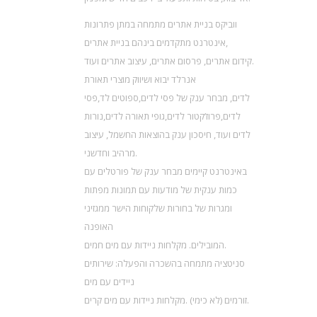
ווביקס בניית אתרים מתמחה במתן פתרונות
אינטרנט מתקדמים בינהם בניית אתרים,
קידום אתרים, פרסום אתרים, עיצוב אתרים ועוד.
אנרלד יבוא ושיווק מוצרי תאורת
לדים, מבחר ענק של פסי לדים,ספוטים לד,פסי
לדים,פרוז’קטור לדים,גופי תאורה לדים,נורות
לדים ועוד, חיסכון ענק בהוצאות החשמל, עיצוב
מרהיב וחדשני.
באינטרנט קיימים מבחר ענק של פורטלים עם
כמות ענקית של מודעות עם תמונות מפתות
ומגרות של בחורות שלקוחות הישר ממגזיני
האופנה
המובילים. מקלחות ניידות עם מים חמים.
סניטציה מתמחה בהשכרה והפעלה: שירותים
ניידים עם מים
זורמים (לא כימי) .מקלחות ניידות עם מים קרים.