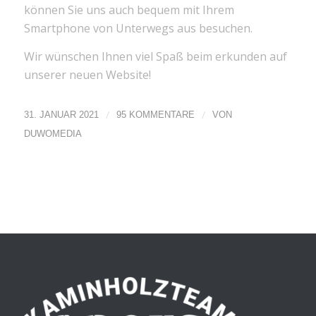
können Sie uns auch bequem mit Ihrem
Smartphone von Unterwegs aus besuchen.
Wir wünschen Ihnen viel Spaß beim erkunden auf
unserer neuen Website!
/
/
31. JANUAR 2021
95 KOMMENTARE
VON
DUWOMEDIA